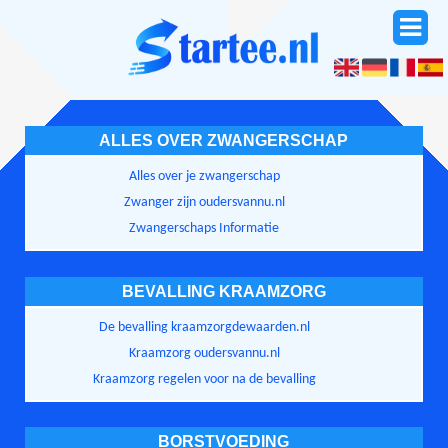
ALLES OVER ZWANGERSCHAP
Alles over je zwangerschap
Zwanger zijn oudersvannu.nl
Zwangerschaps Informatie
BEVALLING KRAAMZORG
De bevalling kraamzorgdewaarden.nl
Kraamzorg oudersvannu.nl
Kraamzorg regelen voor na de bevalling
BORSTVOEDING